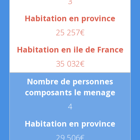
3
25 257€
35 032€
4
29 506€