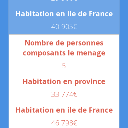
40 905€
5
33 774€
46 798€