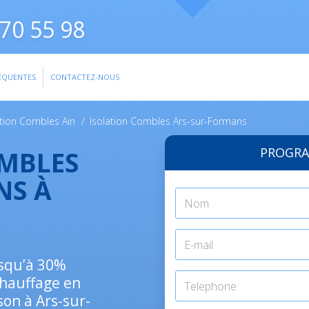
70 55 98
ÉQUENTES
CONTACTEZ-NOUS
ation Combles Ain
/
Isolation Combles Ars-sur-Formans
PROGRA
OMBLES
NS À
usqu’à 30%
chauffage en
son à Ars-sur-