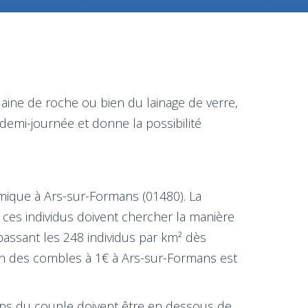
laine de roche ou bien du lainage de verre,
demi-journée et donne la possibilité
mique à Ars-sur-Formans (01480). La
ces individus doivent chercher la manière
assant les 248 individus par km² dès
tion des combles à 1€ à Ars-sur-Formans est
 biens du couple doivent être en dessous de