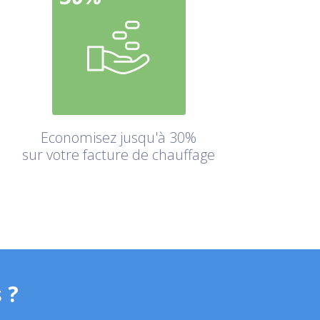
Economisez jusqu'à 30%
sur votre facture de chauffage
 ?