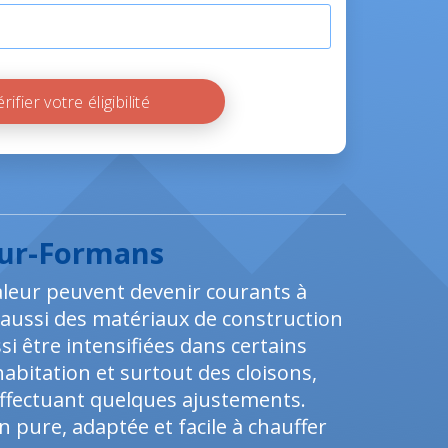
Vérifier votre éligibilité
sur-Formans
aleur peuvent devenir courants à
ais aussi des matériaux de construction
i être intensifiées dans certains
abitation et surtout des cloisons,
ffectuant quelques ajustements.
pure, adaptée et facile à chauffer