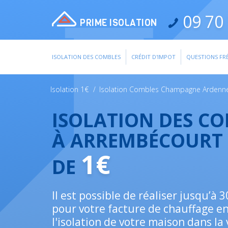
09 70 
PRIME ISOLATION
ISOLATION DES COMBLES
CRÉDIT D'IMPOT
QUESTIONS FR
Isolation 1€
/
Isolation Combles Champagne Ardenn
ISOLATION DES C
À ARREMBÉCOURT 
1€
DE
Il est possible de réaliser jusqu’à
pour votre facture de chauffage e
l'isolation de votre maison dans la 