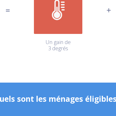
Un gain de
3 degrés
uels sont les ménages éligibles