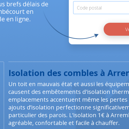
s brefs délais de
embécourt en
e en ligne.
Isolation des combles à Arr
Un toit en mauvais état et aussi les équipe
causent des embêtements d'isolation ther
emplacements accentuent même les pertes d
ajouts d’isolation perfectionne significativem
particulier des parois. L’isolation 1€ à Arre
agréable, confortable et facile à chauffer.