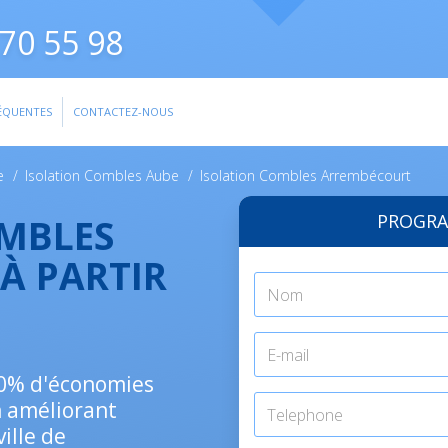
70 55 98
ÉQUENTES
CONTACTEZ-NOUS
e
/
Isolation Combles Aube
/
Isolation Combles Arrembécourt
PROGRA
OMBLES
À PARTIR
 30% d'économies
n améliorant
ville de