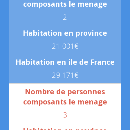
2
21 001€
29 171€
3