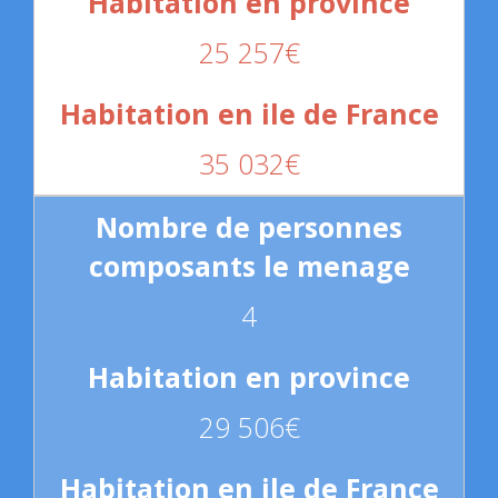
25 257€
35 032€
4
29 506€