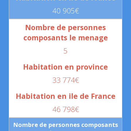
40 905€
5
33 774€
46 798€