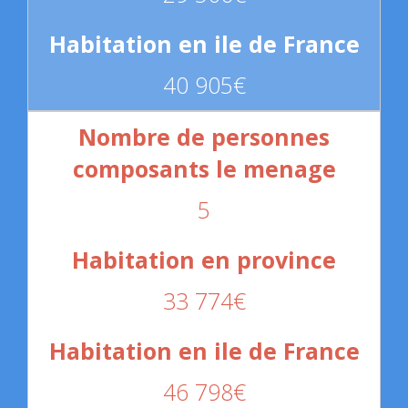
40 905€
5
33 774€
46 798€