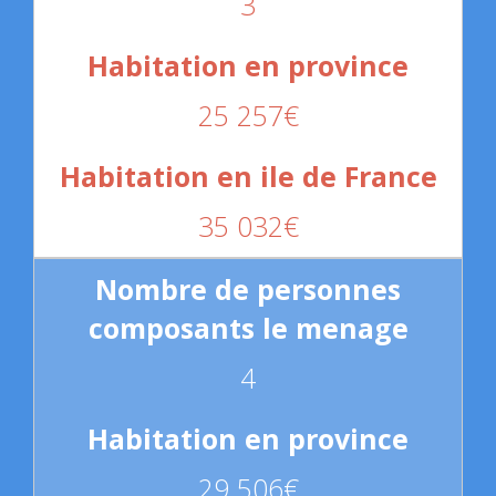
3
25 257€
35 032€
4
29 506€