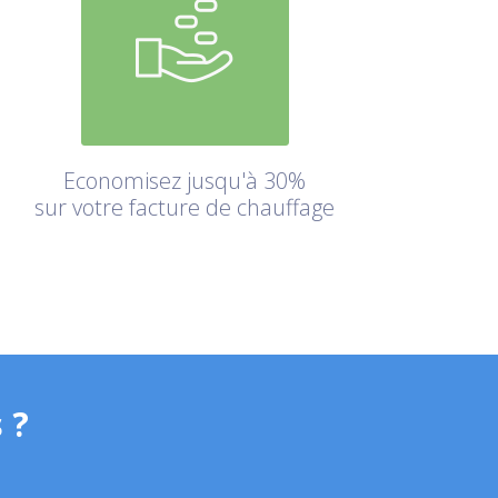
Economisez jusqu'à 30%
sur votre facture de chauffage
 ?