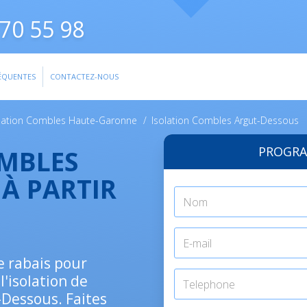
70 55 98
ÉQUENTES
CONTACTEZ-NOUS
olation Combles Haute-Garonne
/
Isolation Combles Argut-Dessous
PROGRA
OMBLES
À PARTIR
de rabais pour
l'isolation de
t-Dessous. Faites