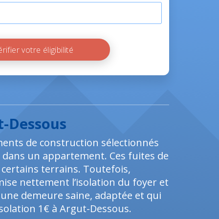
Vérifier votre éligibilité
ut-Dessous
ements de construction sélectionnés
 dans un appartement. Ces fuites de
ertains terrains. Toutefois,
ise nettement l’isolation du foyer et
n une demeure saine, adaptée et qui
’isolation 1€ à Argut-Dessous.