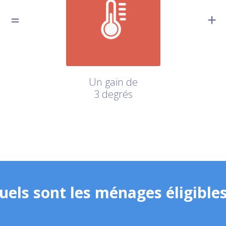
Un gain de
3 degrés
uels sont les ménages éligibles