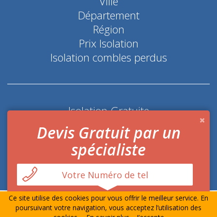
Ville
Département
Région
Prix Isolation
Isolation combles perdus
Isolation Gratuite
Coup de pouce économie d'énergie
Devis Gratuit par un
spécialiste
Ce site utilise des cookies pour vous offrir le meilleur service. En
© Prime-Isolation.fr Tout droits réservés
Mentions
poursuivant votre navigation, vous acceptez l’utilisation des
Légales
-
Contact