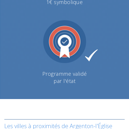
1€ symbolique
Programme validé
par l'état
Les villes à proximités de Argenton-l'Église