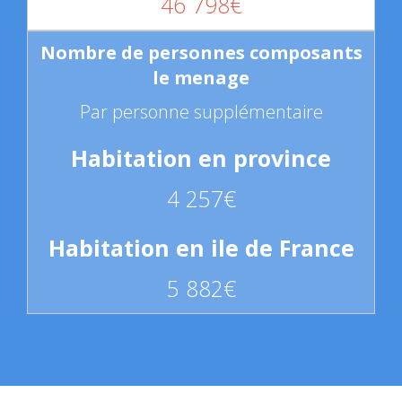
46 798€
Par personne supplémentaire
4 257€
5 882€