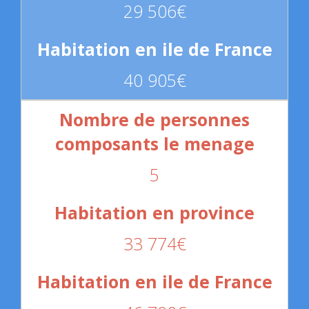
29 506€
40 905€
5
33 774€