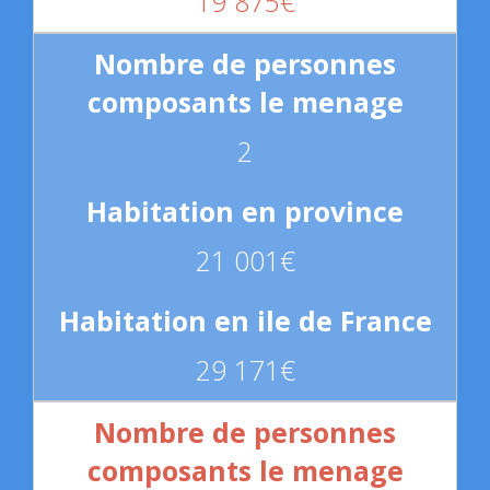
19 875€
2
21 001€
29 171€