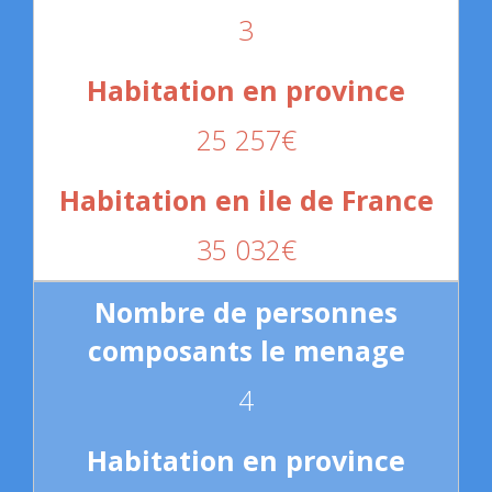
3
25 257€
35 032€
4