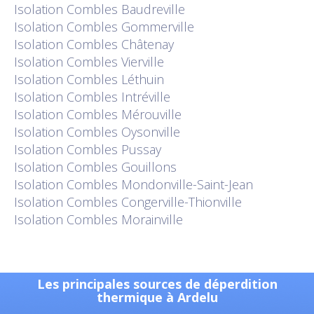
Isolation
Combles Baudreville
Isolation
Combles Gommerville
Isolation
Combles Châtenay
Isolation
Combles Vierville
Isolation
Combles Léthuin
Isolation
Combles Intréville
Isolation
Combles Mérouville
Isolation
Combles Oysonville
Isolation
Combles Pussay
Isolation
Combles Gouillons
Isolation
Combles Mondonville-Saint-Jean
Isolation
Combles Congerville-Thionville
Isolation
Combles Morainville
Les principales sources de déperdition
thermique à Ardelu