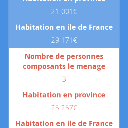
21 001€
29 171€
3
25 257€