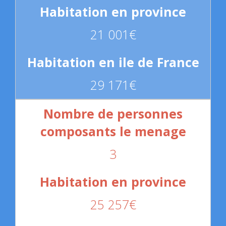
21 001€
29 171€
3
25 257€