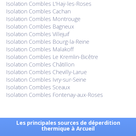
Isolation
Combles L'Haÿ-les-Roses
Isolation
Combles Cachan
Isolation
Combles Montrouge
Isolation
Combles Bagneux
Isolation
Combles Villejuif
Isolation
Combles Bourg-la-Reine
Isolation
Combles Malakoff
Isolation
Combles Le Kremlin-Bicêtre
Isolation
Combles Châtillon
Isolation
Combles Chevilly-Larue
Isolation
Combles Ivry-sur-Seine
Isolation
Combles Sceaux
Isolation
Combles Fontenay-aux-Roses
Les principales sources de déperdition
thermique à Arcueil