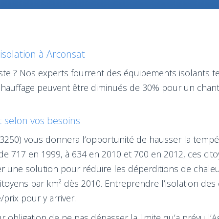
isolation à Arconsat
siste ? Nos experts fourrent des équipements isolants t
chauffage peuvent être diminués de 30% pour un chanti
et selon vos besoins
(63250) vous donnera l’opportunité de hausser la tempér
 717 en 1999, à 634 en 2010 et 700 en 2012, ces citoy
uver une solution pour réduire les déperditions de chal
citoyens par km² dès 2010. Entreprendre l’isolation de
/prix pour y arriver.
r obligation de ne pas dépasser la limite qu’a prévu l’A