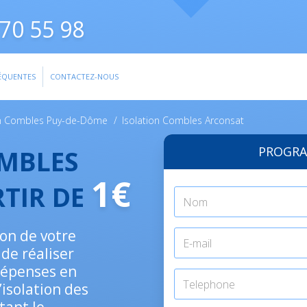
70 55 98
ÉQUENTES
CONTACTEZ-NOUS
on Combles Puy-de-Dôme
/
Isolation Combles Arconsat
PROGRA
OMBLES
1€
RTIR DE
ion de votre
de réaliser
dépenses en
’isolation des