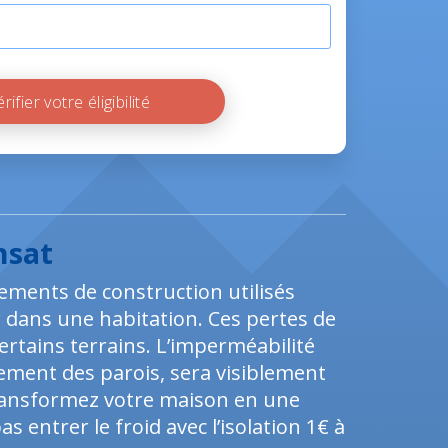
Vérifier votre éligibilité
nsat
ements de construction utilisés
 dans une habitation. Ces pertes de
ertains terrains. L’imperméabilité
rement des parois, sera visiblement
 Transformez votre maison en une
 entrer le froid avec l’isolation 1€ à