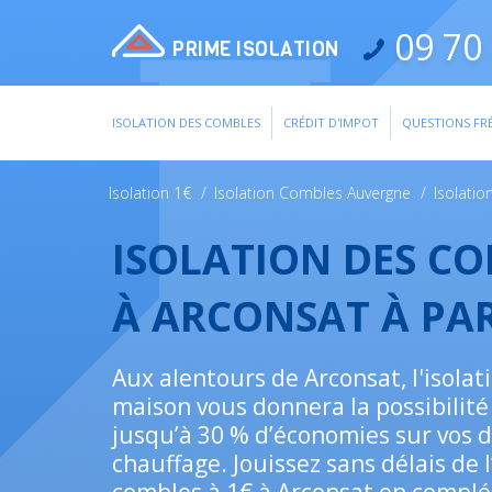
09 70 
PRIME ISOLATION
ISOLATION DES COMBLES
CRÉDIT D'IMPOT
QUESTIONS FR
Isolation 1€
/
Isolation Combles Auvergne
/
Isolati
ISOLATION DES C
À ARCONSAT À PA
Aux alentours de Arconsat, l'isolat
maison vous donnera la possibilité 
jusqu’à 30 % d’économies sur vos 
chauffage. Jouissez sans délais de l