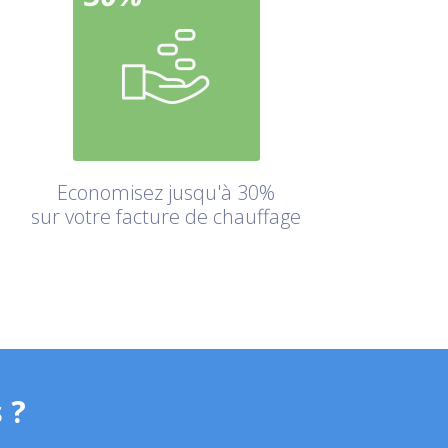
Economisez jusqu'à 30%
sur votre facture de chauffage
 ?