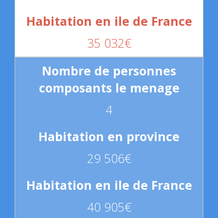
35 032€
4
29 506€
40 905€