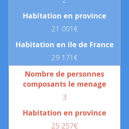
21 001€
29 171€
3
25 257€