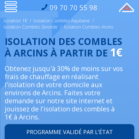
09 70 70 55 98
Isolation 1€
/
Isolation Combles Aquitaine
/
Isolation Combles Gironde
/
Isolation Combles Arcins
ISOLATION DES COMBLES
1€
À ARCINS À PARTIR DE
Obtenez jusqu'à 30% de moins sur vos
frais de chauffage en réalisant
l'isolation de votre domicile aux
environs de Arcins. Faites votre
demande sur notre site internet et
jouissez de l’isolation des combles à
1€ à Arcins.
PROGRAMME VALIDÉ PAR L’ÉTAT