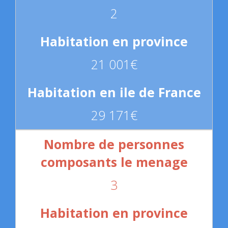
2
21 001€
29 171€
3