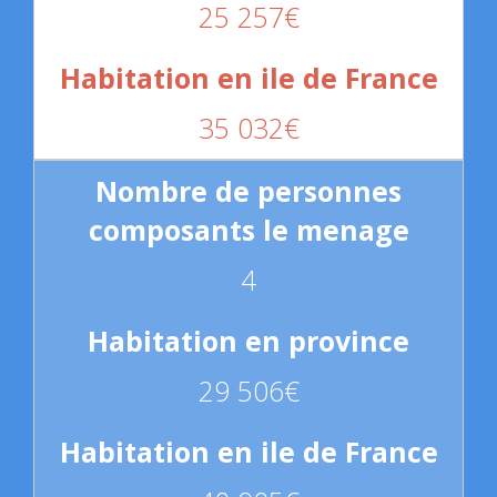
25 257€
35 032€
4
29 506€