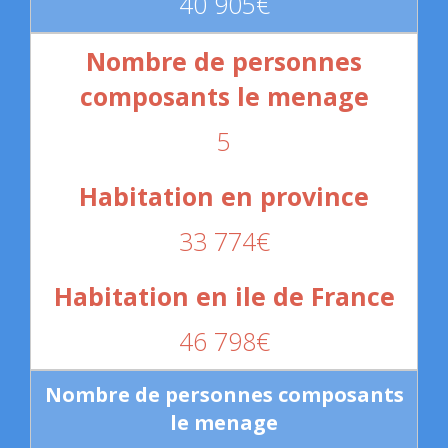
40 905€
5
33 774€
46 798€