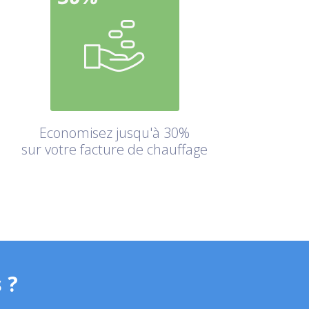
Economisez jusqu'à 30%
sur votre facture de chauffage
 ?