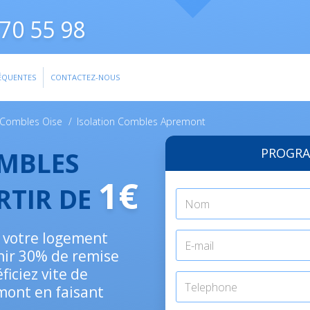
70 55 98
ÉQUENTES
CONTACTEZ-NOUS
n Combles Oise
/
Isolation Combles Apremont
PROGRA
OMBLES
1€
RTIR DE
e votre logement
nir 30% de remise
ficiez vite de
emont en faisant