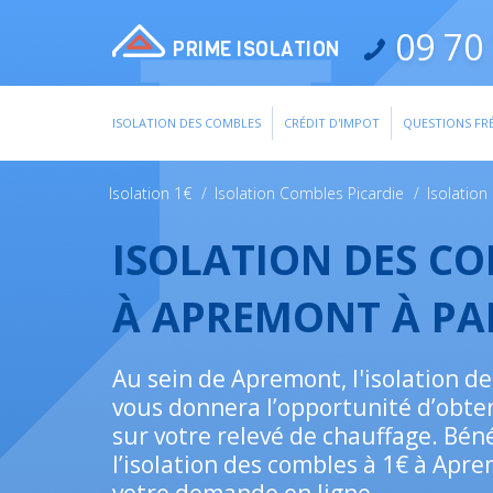
09 70 
PRIME ISOLATION
ISOLATION DES COMBLES
CRÉDIT D'IMPOT
QUESTIONS FR
Isolation 1€
/
Isolation Combles Picardie
/
Isolatio
ISOLATION DES C
À APREMONT À PA
Au sein de Apremont, l'isolation d
vous donnera l’opportunité d’obte
sur votre relevé de chauffage. Béné
l’isolation des combles à 1€ à Apr