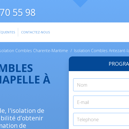
70 55 98
ÉQUENTES
CONTACTEZ-NOUS
Isolation Combles Charente-Maritime
/
Isolation Combles Antezant-l
PROGRA
OMBLES
HAPELLE À
e, l'isolation de
bilité d’obtenir
mation de