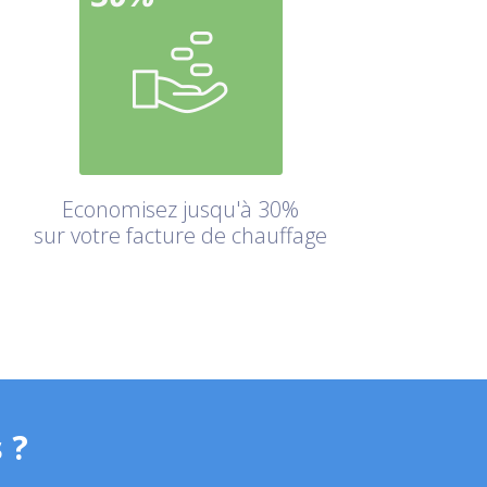
Economisez jusqu'à 30%
sur votre facture de chauffage
 ?