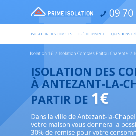
09 70 
PRIME ISOLATION
ISOLATION DES COMBLES
CRÉDIT D'IMPOT
QUESTIONS FR
Isolation 1€
/
Isolation Combles Poitou Charente
/
ISOLATION DES C
À ANTEZANT-LA-C
1€
PARTIR DE
Dans la ville de Antezant-la-Chapell
votre maison vous donnera la possi
30% de remise pour votre consom