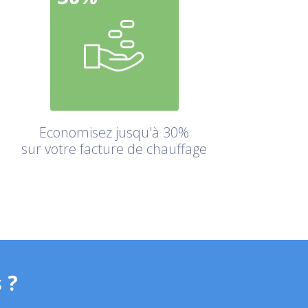
Economisez jusqu'à 30%
sur votre facture de chauffage
 ?