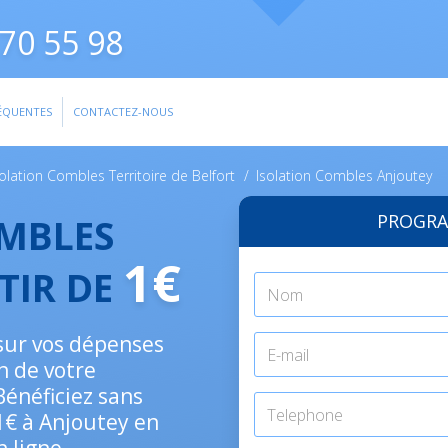
70 55 98
ÉQUENTES
CONTACTEZ-NOUS
solation Combles Territoire de Belfort
/
Isolation Combles Anjoutey
PROGRA
OMBLES
1€
TIR DE
sur vos dépenses
n de votre
Bénéficiez sans
 1€ à Anjoutey en