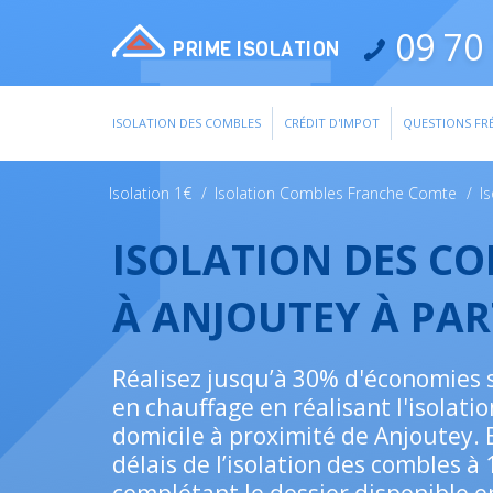
09 70 
PRIME ISOLATION
ISOLATION DES COMBLES
CRÉDIT D'IMPOT
QUESTIONS FR
Isolation 1€
/
Isolation Combles Franche Comte
/
I
ISOLATION DES C
À ANJOUTEY À PAR
Réalisez jusqu’à 30% d'économies 
en chauffage en réalisant l'isolatio
domicile à proximité de Anjoutey. 
délais de l’isolation des combles à