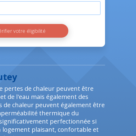
Vérifier votre éligibilité
utey
 pertes de chaleur peuvent être
 et de l'eau mais également des
tes de chaleur peuvent également être
imperméabilité thermique du
significativement perfectionnée si
n logement plaisant, confortable et