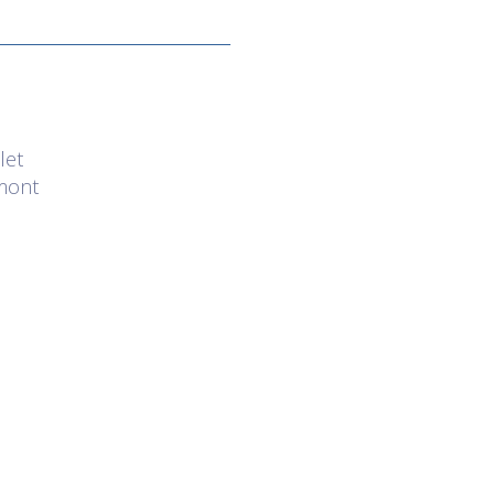
let
mont
u