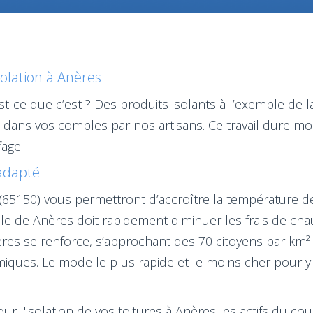
solation à Anères
est-ce que c’est ? Des produits isolants à l’exemple de 
és dans vos combles par nos artisans. Ce travail dure 
age.
 adapté
s (65150) vous permettront d’accroître la température d
lle de Anères doit rapidement diminuer les frais de chau
es se renforce, s’approchant des 70 citoyens par km² 
iques. Le mode le plus rapide et le moins cher pour y a
ur l'isolation de vos toitures à Anères les actifs du c