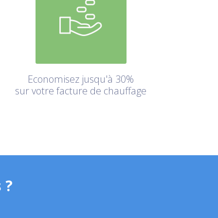
Economisez jusqu'à 30%
sur votre facture de chauffage
 ?