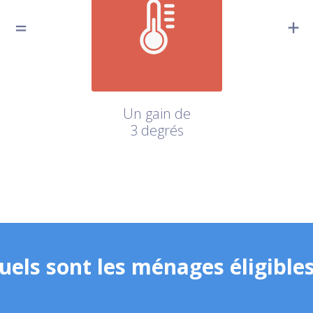
Un gain de
3 degrés
uels sont les ménages éligibles