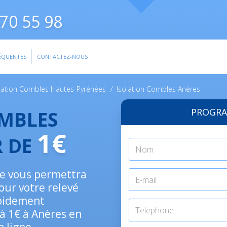
70 55 98
ÉQUENTES
CONTACTEZ-NOUS
lation Combles Hautes-Pyrénées
/
Isolation Combles Anères
PROGRA
OMBLES
1€
R DE
ure vous permettra
our votre relevé
apidement
 à 1€ à Anères en