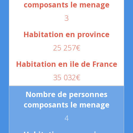
3
25 257€
35 032€
4