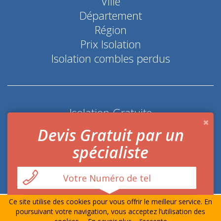
Ville
Département
Région
Prix Isolation
Isolation combles perdus
Isolation Gratuite
Coup de pouce économie d'énergie
Devis Gratuit par un
spécialiste
Ce site utilise des cookies pour vous offrir le meilleur service. En
© Prime-Isolation.fr Tout droits réservés
Mentions
poursuivant votre navigation, vous acceptez l’utilisation des
Légales
-
Contact