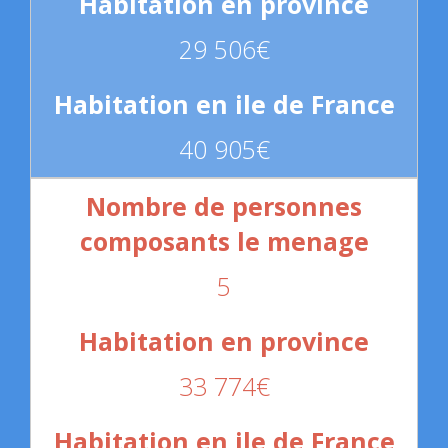
29 506€
40 905€
5
33 774€