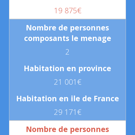
19 875€
2
21 001€
29 171€