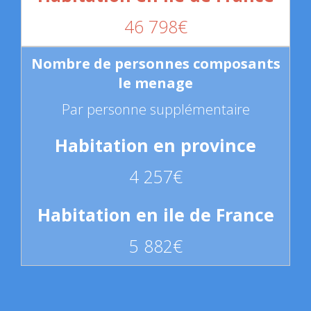
46 798€
Par personne supplémentaire
4 257€
5 882€