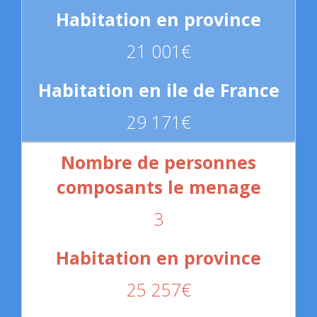
21 001€
29 171€
3
25 257€