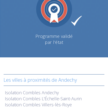
Programme validé
par l'état
Les villes à proximités de Andechy
Isolation
Combles Andechy
Isolation
Combles L'Échelle-Saint-Aurin
Isolation
Combles Villers-lès-Roye