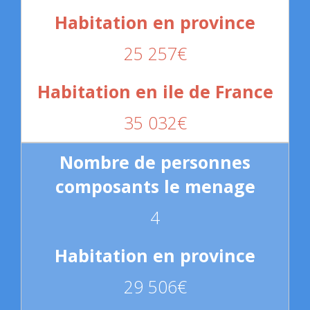
25 257€
35 032€
4
29 506€