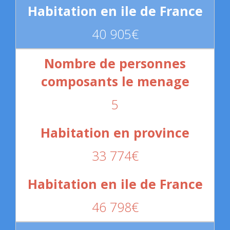
40 905€
5
33 774€
46 798€