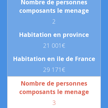
2
21 001€
29 171€
3