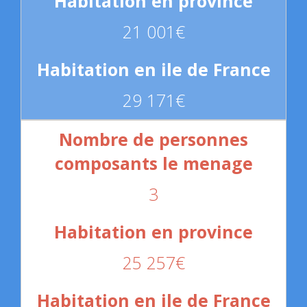
21 001€
29 171€
3
25 257€