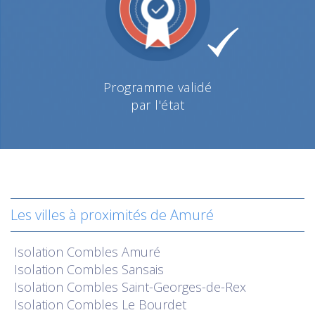
Programme validé
par l'état
Les villes à proximités de Amuré
Isolation
Combles Amuré
Isolation
Combles Sansais
Isolation
Combles Saint-Georges-de-Rex
Isolation
Combles Le Bourdet