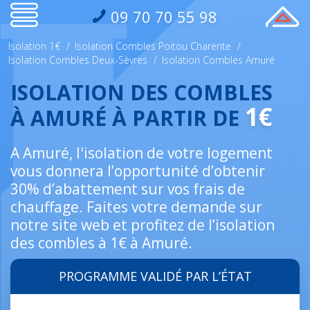
09 70 70 55 98
Isolation 1€
/
Isolation Combles Poitou Charente
/
Isolation Combles Deux-Sèvres
/
Isolation Combles Amuré
ISOLATION DES COMBLES
1€
À AMURÉ À PARTIR DE
A Amuré, l'isolation de votre logement
vous donnera l’opportunité d’obtenir
30% d’abattement sur vos frais de
chauffage. Faites votre demande sur
notre site web et profitez de l’isolation
des combles à 1€ à Amuré.
PROGRAMME VALIDÉ PAR L’ÉTAT