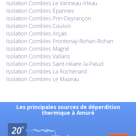
Isolation
Combles Le Vanneau-Irleau
Isolation
Combles Épannes
Isolation
Combles Prin-Deyrançon
Isolation
Combles Coulon
Isolation
Combles Arçais
Isolation
Combles Frontenay-Rohan-Rohan
Isolation
Combles Magné
Isolation
Combles Vallans
Isolation
Combles Saint-Hilaire-la-Palud
Isolation
Combles La Rochénard
Isolation
Combles Le Mazeau
Les principales sources de déperdition
thermique à Amuré