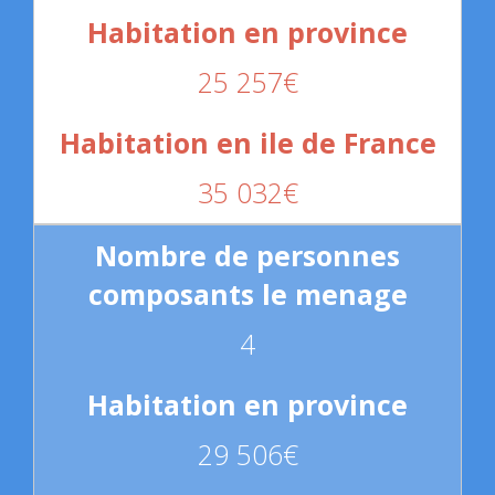
25 257€
35 032€
4
29 506€