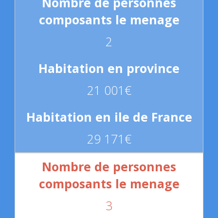
2
21 001€
29 171€
3