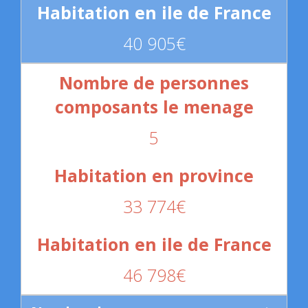
40 905€
5
33 774€
46 798€