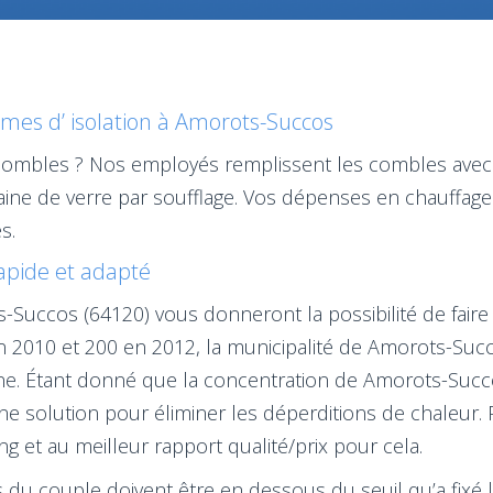
es d’ isolation à Amorots-Succos
 combles ? Nos employés remplissent les combles avec
laine de verre par soufflage. Vos dépenses en chauffa
s.
rapide et adapté
ots-Succos (64120) vous donneront la possibilité de fa
en 2010 et 200 en 2012, la municipalité de Amorots-Succ
aine. Étant donné que la concentration de Amorots-Suc
une solution pour éliminer les déperditions de chaleur.
 et au meilleur rapport qualité/prix pour cela.
u couple doivent être en dessous du seuil qu’a fixé l’