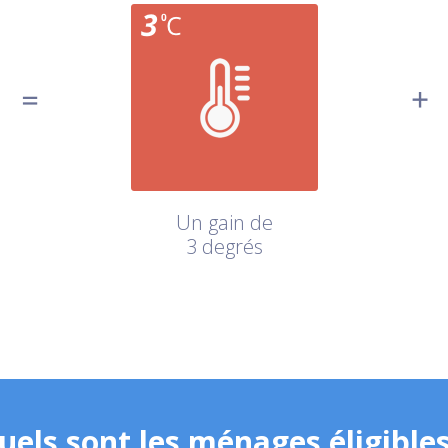
Un gain de
3 degrés
uels sont les ménages éligibles