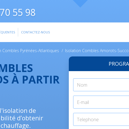
70 55 98
ÉQUENTES
CONTACTEZ-NOUS
on Combles Pyrénées-Atlantiques
/
Isolation Combles Amorots-Succo
PROGRA
OMBLES
S À PARTIR
'isolation de
bilité d’obtenir
 chauffage.