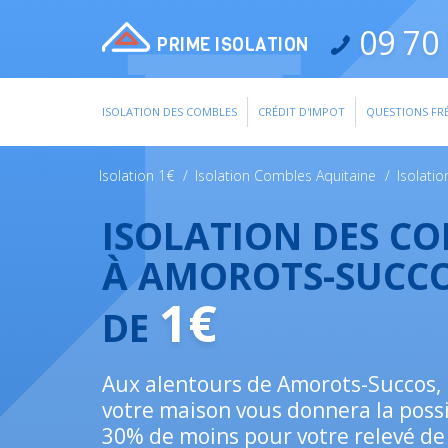
09 70 
PRIME ISOLATION
ISOLATION DES COMBLES
CRÉDIT D'IMPOT
QUESTIONS FR
Isolation 1€
/
Isolation Combles Aquitaine
/
Isolati
ISOLATION DES C
À AMOROTS-SUCCO
1€
DE
Aux alentours de Amorots-Succos, l
votre maison vous donnera la possi
30% de moins pour votre relevé de