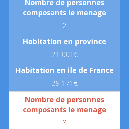
2
21 001€
29 171€
3