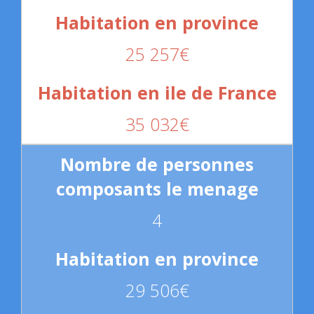
25 257€
35 032€
4
29 506€