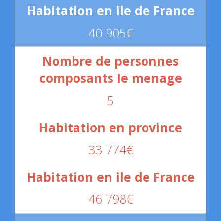
40 905€
5
33 774€
46 798€