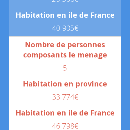
40 905€
5
33 774€
46 798€