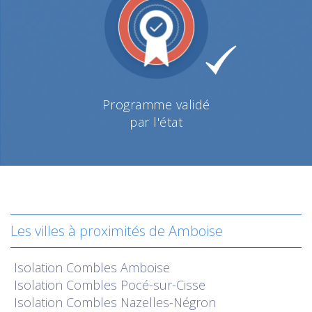
Programme validé
par l'état
Les villes à proximités de Amboise
Isolation
Combles Amboise
Isolation
Combles Pocé-sur-Cisse
Isolation
Combles Nazelles-Négron