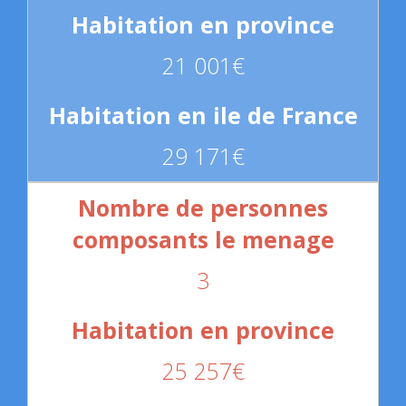
21 001€
29 171€
3
25 257€