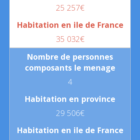
25 257€
35 032€
4
29 506€