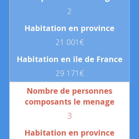
2
21 001€
29 171€
3