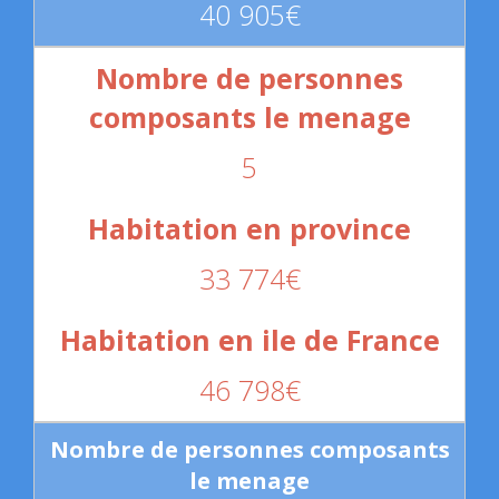
40 905€
5
33 774€
46 798€