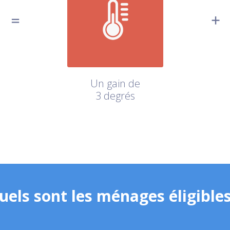
Un gain de
3 degrés
uels sont les ménages éligibles