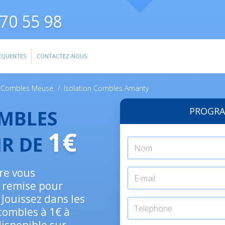
70 55 98
ÉQUENTES
CONTACTEZ-NOUS
n Combles Meuse
/
Isolation Combles Amanty
PROGRA
OMBLES
1€
IR DE
ure vous
 remise pour
Jouissez dans les
 combles à 1€ à