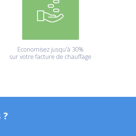
Economisez jusqu'à 30%
sur votre facture de chauffage
 ?