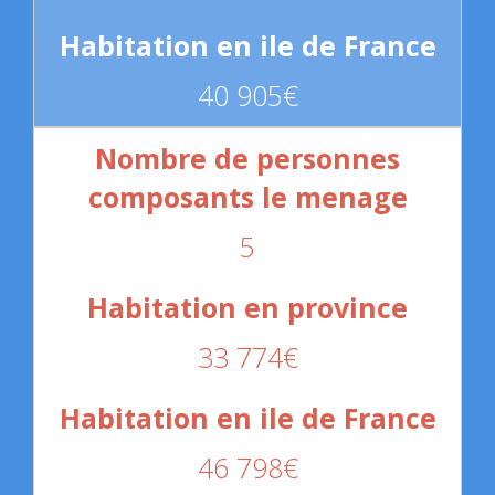
40 905€
5
33 774€
46 798€