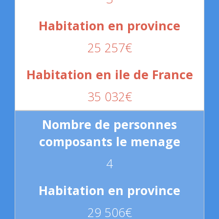
25 257€
35 032€
4
29 506€