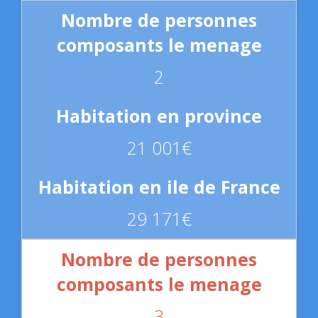
2
21 001€
29 171€
3