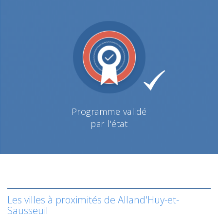
Programme validé
par l'état
Les villes à proximités de Alland'Huy-et-
Sausseuil