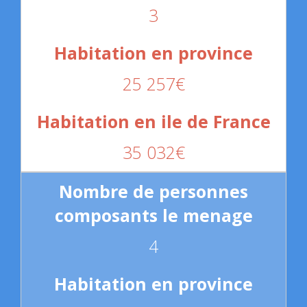
3
25 257€
35 032€
4