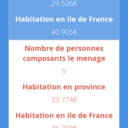
29 506€
40 905€
5
33 774€
46 798€