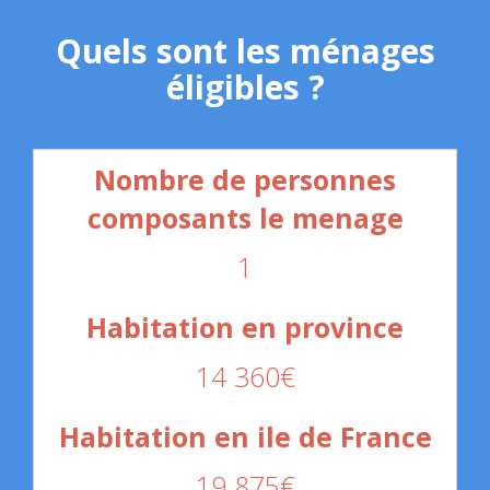
Quels sont les ménages
éligibles ?
1
14 360€
19 875€