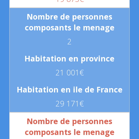
2
21 001€
29 171€