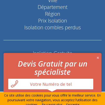
Département
Région
Prix Isolation
Isolation combles perdus
Isolation Gratuite
Coup de pouce économie d'énergie
Devis Gratuit par un
spécialiste
Ce site utilise des cookies pour vous offrir le meilleur service. En
© Prime-Isolation.fr Tout droits réservés
Mentions
poursuivant votre navigation, vous acceptez l’utilisation des
Légales
-
Contact
cookies.
En savoir plus
J’accepte