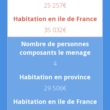
25 257€
35 032€
4
29 506€