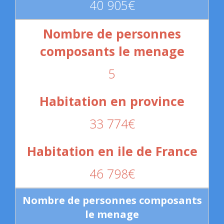
40 905€
5
33 774€
46 798€