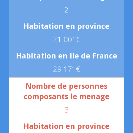
2
21 001€
29 171€
3