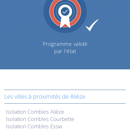
Programme validé
par l'état
Les villes à proximités de Alièze
Isolation
Combles Alièze
Isolation
Combles Courbette
Isolation
Combles Essia