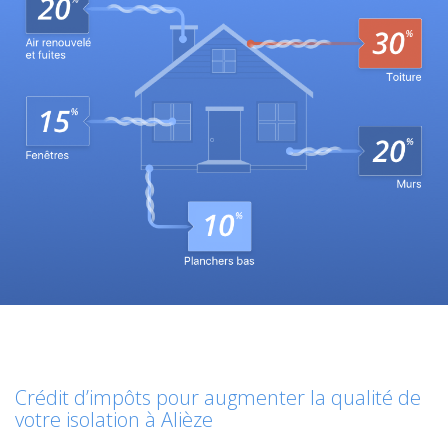
Crédit d’impôts pour augmenter la qualité de
votre isolation à Alièze