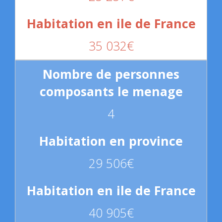
35 032€
4
29 506€
40 905€