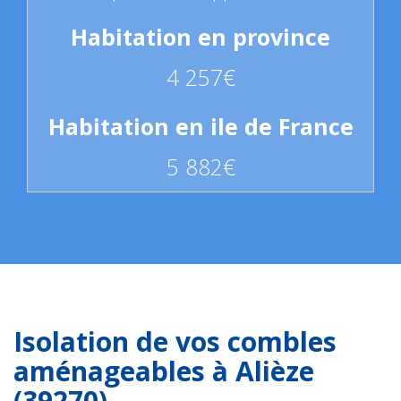
4 257€
5 882€
Isolation de vos combles
aménageables à Alièze
(39270)