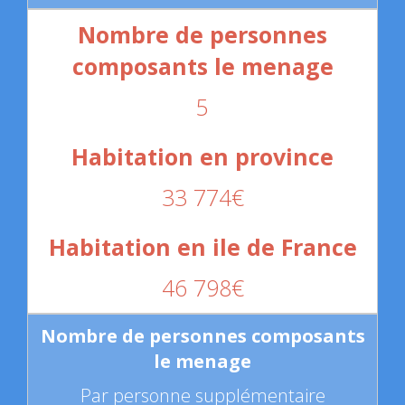
5
33 774€
46 798€
Par personne supplémentaire