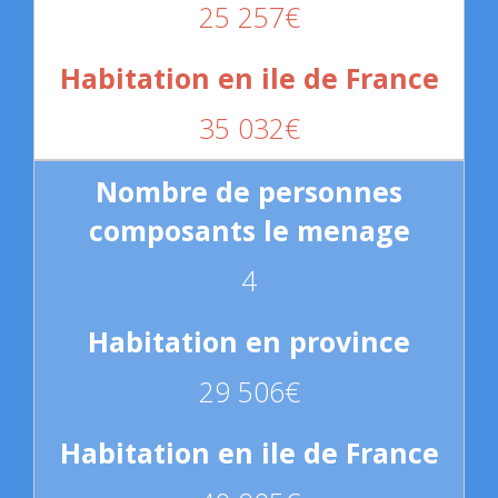
25 257€
35 032€
4
29 506€