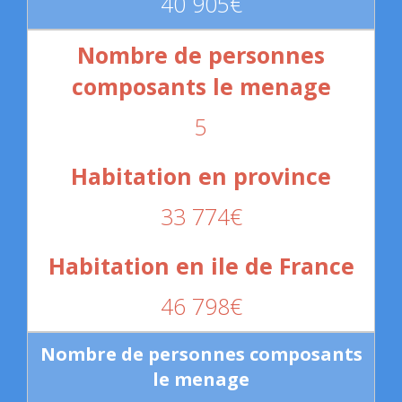
40 905€
5
33 774€
46 798€