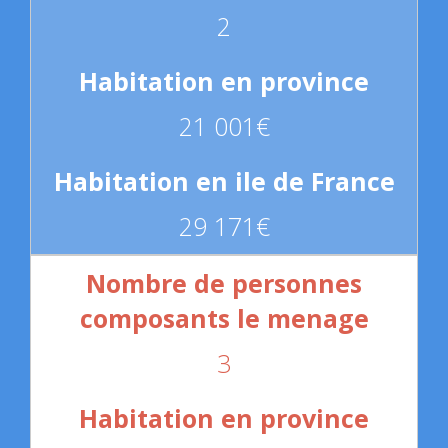
2
21 001€
29 171€
3