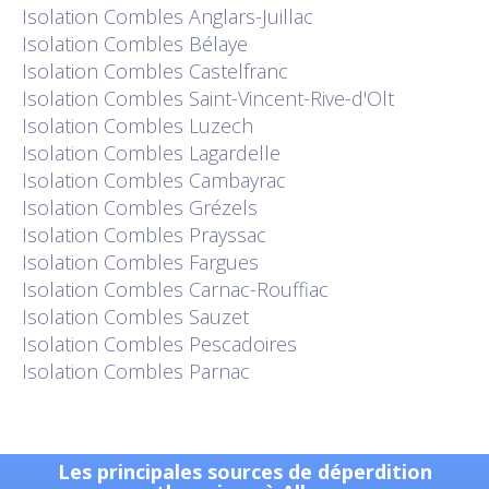
Isolation
Combles Anglars-Juillac
Isolation
Combles Bélaye
Isolation
Combles Castelfranc
Isolation
Combles Saint-Vincent-Rive-d'Olt
Isolation
Combles Luzech
Isolation
Combles Lagardelle
Isolation
Combles Cambayrac
Isolation
Combles Grézels
Isolation
Combles Prayssac
Isolation
Combles Fargues
Isolation
Combles Carnac-Rouffiac
Isolation
Combles Sauzet
Isolation
Combles Pescadoires
Isolation
Combles Parnac
Les principales sources de déperdition