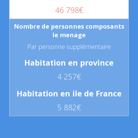
46 798€
Par personne supplémentaire
4 257€
5 882€