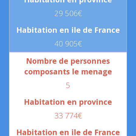
29 506€
40 905€
5
33 774€