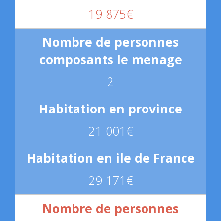
19 875€
2
21 001€
29 171€