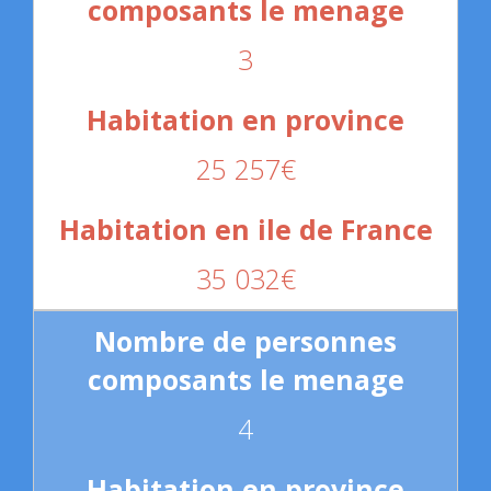
3
25 257€
35 032€
4