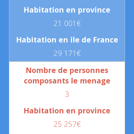
21 001€
29 171€
3
25 257€