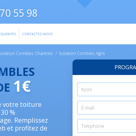
70 55 98
ÉQUENTES
CONTACTEZ-NOUS
Isolation Combles Charente
/
Isolation Combles Agris
PROGRA
OMBLES
1€
 DE
e votre toiture
 30 %
fage. Remplissez
eb et profitez de