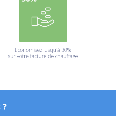
Economisez jusqu'à 30%
sur votre facture de chauffage
 ?