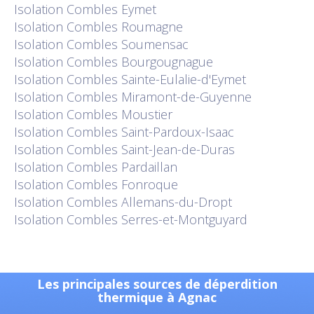
Isolation
Combles Eymet
Isolation
Combles Roumagne
Isolation
Combles Soumensac
Isolation
Combles Bourgougnague
Isolation
Combles Sainte-Eulalie-d'Eymet
Isolation
Combles Miramont-de-Guyenne
Isolation
Combles Moustier
Isolation
Combles Saint-Pardoux-Isaac
Isolation
Combles Saint-Jean-de-Duras
Isolation
Combles Pardaillan
Isolation
Combles Fonroque
Isolation
Combles Allemans-du-Dropt
Isolation
Combles Serres-et-Montguyard
Les principales sources de déperdition
thermique à Agnac