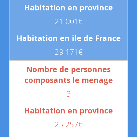
21 001€
29 171€
3
25 257€