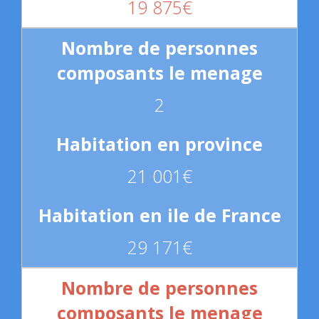
19 875€
2
21 001€
29 171€