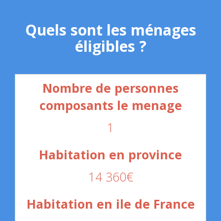
Quels sont les ménages
éligibles ?
1
14 360€