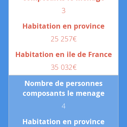
3
25 257€
35 032€
4