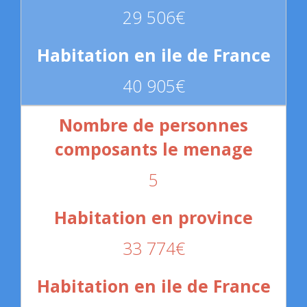
29 506€
40 905€
5
33 774€